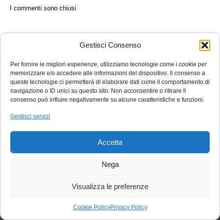
I commenti sono chiusi
Gestisci Consenso
E-commerce 2.0
Per fornire le migliori esperienze, utilizziamo tecnologie come i cookie per
memorizzare e/o accedere alle informazioni del dispositivo. Il consenso a
Stahlgruber-BM srl
– Via Noalese, 75 – 31100 Treviso (TV) – Tel. 0422 4727
queste tecnologie ci permetterà di elaborare dati come il comportamento di
navigazione o ID unici su questo sito. Non acconsentire o ritirare il
consenso può influire negativamente su alcune caratteristiche e funzioni.
Copyright © 2021 - P.IVA 00654970268 -
Privacy Policy
-
Cookie Policy
- by
Ezenia.it
Gestisci servizi
Instagram
Facebook
Linkedin
Accetta
Nega
Visualizza le preferenze
×
We use Cookies - By using this site or closing this you agree to our
Cookie Policy
Privacy Policy
Cookies policy.