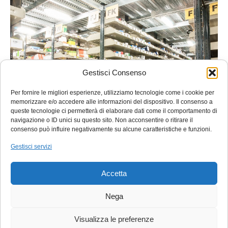
Gestisci Consenso
Per fornire le migliori esperienze, utilizziamo tecnologie come i cookie per
memorizzare e/o accedere alle informazioni del dispositivo. Il consenso a
queste tecnologie ci permetterà di elaborare dati come il comportamento di
navigazione o ID unici su questo sito. Non acconsentire o ritirare il
consenso può influire negativamente su alcune caratteristiche e funzioni.
Gestisci servizi
Accetta
Stahlgruber-BM srl
– Via Noalese, 75 – 31100 Treviso (TV) – Tel. 0422 4727
Nega
Copyright © 2021 - P.IVA 00654970268 -
Privacy Policy
-
Cookie Policy
- by
Visualizza le preferenze
Ezenia.it