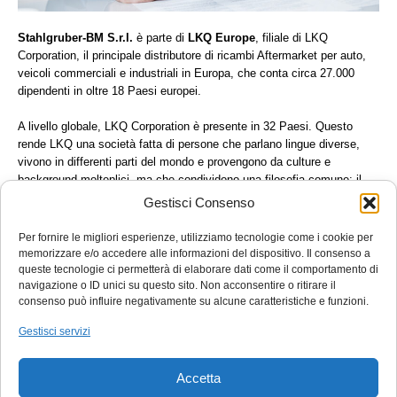
Stahlgruber-BM S.r.l.
è parte di
LKQ Europe
, filiale di LKQ
Corporation, il principale distributore di ricambi Aftermarket per auto,
veicoli commerciali e industriali in Europa, che conta circa 27.000
dipendenti in oltre 18 Paesi europei.
A livello globale, LKQ Corporation è presente in 32 Paesi. Questo
rende LKQ una società fatta di persone che parlano lingue diverse,
vivono in differenti parti del mondo e provengono da culture e
background molteplici, ma che condividono una filosofia comune: il
successo di LKQ è basato sul fatto che i collaboratori, i clienti, i
Gestisci Consenso
fornitori e i partner commerciali confidano che l’attività si svolga con
integrità e senza compromessi.
Per fornire le migliori esperienze, utilizziamo tecnologie come i cookie per
memorizzare e/o accedere alle informazioni del dispositivo. Il consenso a
Per questo si è dotato di un
Codice Etico
e di un sistema di
queste tecnologie ci permetterà di elaborare dati come il comportamento di
segnalazione di illeciti aziendali (
Whistleblowing
).
navigazione o ID unici su questo sito. Non acconsentire o ritirare il
consenso può influire negativamente su alcune caratteristiche e funzioni.
- Il nostro codice Etico:
CODICE ETICO
Gestisci servizi
- Segnalazione degli illeciti:
WHISTLEBLOWING
Accetta
Stahlgruber-BM srl
– Via Noalese, 75 – 31100 Treviso (TV) – Tel. 0422 4727