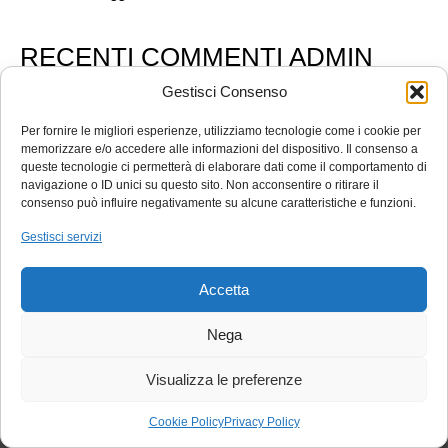
RECENTI COMMENTI ADMIN
Nessun commento da parte admin ancora.
Gestisci Consenso
Per fornire le migliori esperienze, utilizziamo tecnologie come i cookie per
memorizzare e/o accedere alle informazioni del dispositivo. Il consenso a
queste tecnologie ci permetterà di elaborare dati come il comportamento di
navigazione o ID unici su questo sito. Non acconsentire o ritirare il
E-commerce 2.0
consenso può influire negativamente su alcune caratteristiche e funzioni.
Gestisci servizi
Stahlgruber-BM srl
– Via Noalese, 75 – 31100 Treviso (TV) – Tel. 0422 4727
Accetta
Copyright © 2021 - P.IVA 00654970268 -
Privacy Policy
-
Cookie Policy
- by
Ezenia.it
Nega
Instagram
Facebook
Linkedin
Visualizza le preferenze
×
We use Cookies - By using this site or closing this you agree to our
Cookie Policy
Privacy Policy
Cookies policy.